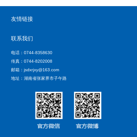
友情链接
联系我们
电话：0744-8358630
传真：0744-8202008
邮箱：jsdxrjxy@163.com
地址：湖南省张家界市子午路