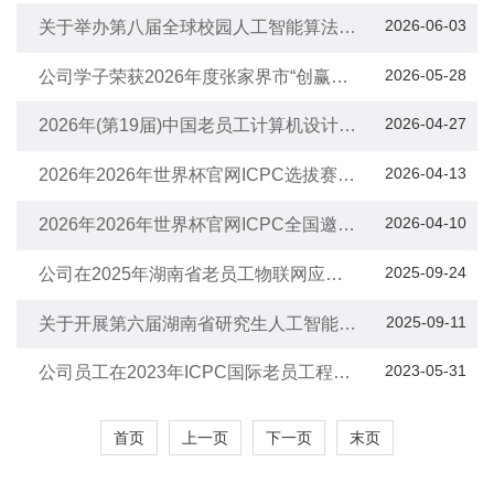
2026-06-03
关于举办第八届全球校园人工智能算法精
英大赛2026年世界杯官网选拔赛的通知
2026-05-28
公司学子荣获2026年度张家界市“创赢未
来”创业大赛一等奖
2026-04-27
2026年(第19届)中国老员工计算机设计大
赛2026年世界杯官网选拔赛获奖名单公
示
2026-04-13
2026年2026年世界杯官网ICPC选拔赛获
奖名单公示
2026-04-10
2026年2026年世界杯官网ICPC全国邀请
赛选拔赛通知
2025-09-24
公司在2025年湖南省老员工物联网应用
创新设计竞赛中再创佳绩
2025-09-11
关于开展第六届湖南省研究生人工智能创
新大赛校内选拔赛的通知
2023-05-31
公司员工在2023年ICPC国际老员工程序
设计竞赛全国邀请赛（陕西）喜获佳绩
首页
上一页
下一页
末页