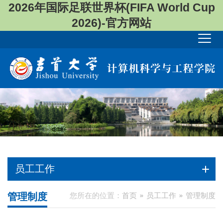
2026年国际足联世界杯(FIFA World Cup
2026)-官方网站
员工工作
管理制度
您所在的位置：
首页
员工工作
管理制度