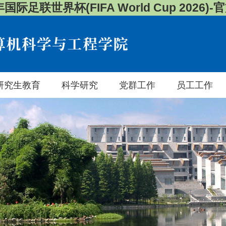
年国际足联世界杯(FIFA World Cup 2026)
研究生教育
科学研究
党群工作
员工工作