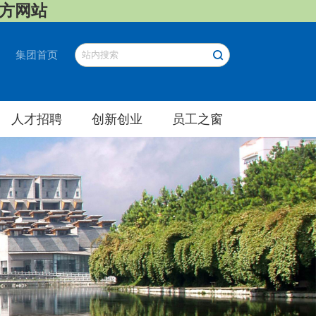
-官方网站
集团首页
人才招聘
创新创业
员工之窗