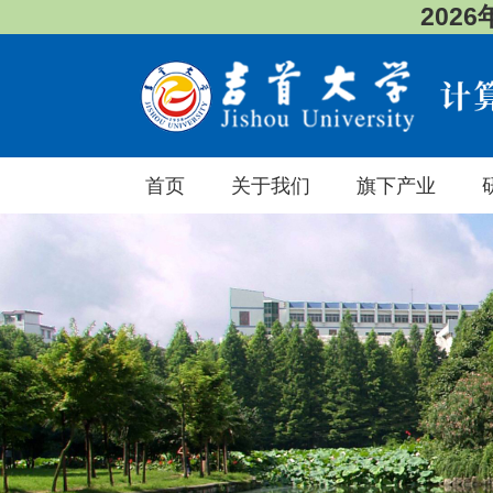
2026
首页
关于我们
旗下产业