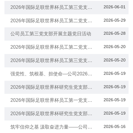
2026-06-01
2026年国际足联世界杯员工第三党支部
2026年上半年预备党员转正公示
2026-05-29
2026年国际足联世界杯员工第二党支部
预备党员转正公示
2026-05-28
公司员工第三党支部开展主题党日活动
2026-05-20
2026年国际足联世界杯员工第二党支部
关于拟接收林挺等7位同志为中共预备党
员的公示
2026-05-20
2026年国际足联世界杯员工第三党支部
关于拟接收张泽众等12位同志为预备党
员的公示
2026-05-19
强党性、筑根基、担使命—公司2026年
上半年党训班圆满举行
2026-05-19
2026年国际足联世界杯研究生党支部关
于拟将周鑫同志转为中国共产党正式党员
公示
2026-05-19
2026年国际足联世界杯员工第一党支部
关于拟接收许夏轩等13位同志为预备党
员的公示
2026-05-19
2026年国际足联世界杯研究生党支部关
于拟接收王海璐等4位同志为预备党员的
公示
2026-05-16
筑牢信仰之基 汲取奋进力量——公司
2026年上半年党训班顺利开班