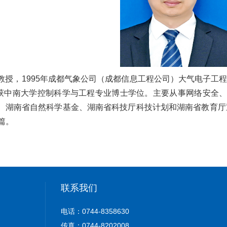
教授，1995年成都气象公司（成都信息工程公司）大气电子工程
6月获中南大学控制科学与工程专业博士学位。主要从事网络安全
、湖南省自然科学基金、湖南省科技厅科技计划和湖南省教育厅重
余篇。
联系我们
电话：0744-8358630
传真：0744-8202008