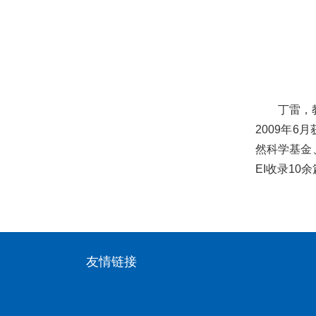
丁雷，
2009年
然科学基金
EI收录10
友情链接