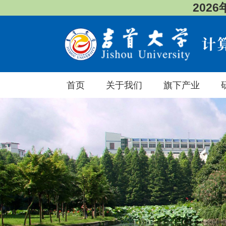
2026
首页
关于我们
旗下产业